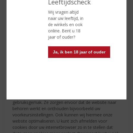
Leeftijdscheck
derden
Wij vragen altijd
topSlijter verstrekt uitsluitend aan derden en alleen als
naar uw leeftijd, in
dit nodig is voor de uitvoering van onze overeenkomst
de winkels en ook
met u of om te voldoen aan een wettelijke verplichting.
online. Bent u 18
jaar of ouder?
Cookies, of vergelijkbare technieken,
die wij gebruiken
Ja, ik ben 18 jaar of ouder
topSlijter gebruikt alleen technische en functionele
cookies. En analytische cookies die geen inbreuk maken
op uw privacy. Een cookie is een klein tekstbestand dat
bij het eerste bezoek aan deze website wordt
opgeslagen op uw computer, tablet of smartphone. De
cookies die wij gebruiken zijn noodzakelijk voor de
technische werking van de website en uw
gebruiksgemak. Ze zorgen ervoor dat de website naar
behoren werkt en onthouden bijvoorbeeld uw
voorkeursinstellingen. Ook kunnen wij hiermee onze
website optimaliseren. U kunt zich afmelden voor
cookies door uw internetbrowser zo in te stellen dat