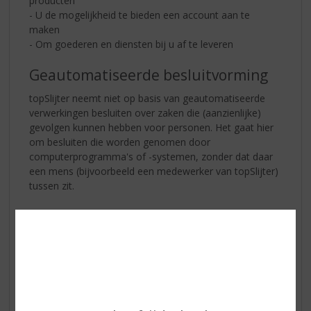
producten
- U de mogelijkheid te bieden een account aan te
maken
- Om goederen en diensten bij u af te leveren
Geautomatiseerde besluitvorming
topSlijter neemt niet op basis van geautomatiseerde
verwerkingen besluiten over zaken die (aanzienlijke)
gevolgen kunnen hebben voor personen. Het gaat hier
om besluiten die worden genomen door
computerprogramma's of -systemen, zonder dat daar
een mens (bijvoorbeeld een medewerker van topSlijter)
tussen zit.
Hoe lang we persoonsgegevens
bewaren
topSlijter bewaart uw persoonsgegevens tot
wederopzegging.
Delen van persoonsgegevens met