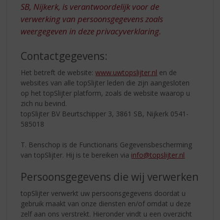
S
SB, Nijkerk, is verantwoordelijk voor de
p
verwerking van persoonsgegevens zoals
r
weergegeven in deze privacyverklaring.
i
n
g
Contactgegevens:
n
Het betreft de website:
www.uwtopslijter.nl
en de
a
websites van alle topSlijter leden die zijn aangesloten
a
op het topSlijter platform, zoals de website waarop u
r
zich nu bevind.
d
topSlijter BV Beurtschipper 3, 3861 SB, Nijkerk 0541-
e
585018
n
a
T. Benschop is de Functionaris Gegevensbescherming
v
van topSlijter. Hij is te bereiken via
info@topslijter.nl
i
g
Persoonsgegevens die wij verwerken
a
t
topSlijter verwerkt uw persoonsgegevens doordat u
i
gebruik maakt van onze diensten en/of omdat u deze
e
zelf aan ons verstrekt. Hieronder vindt u een overzicht