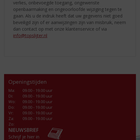
verlies, onbevoegde toegang, ongewenste
openbaarmaking en ongeoorloofde wijziging tegen te
gaan. Als u de indruk heeft dat uw gegevens niet goed
beveiligd zijn of er aanwijzingen zijn van misbruik, neem
dan contact op met onze klantenservice of via
info@topslijter.nl
Openingstijden
Ma
:
09.00 - 19.00 uur
Di
:
09.00 - 19.00 uur
Wo
:
09.00 - 19.00 uur
Do
:
09.00 - 19.00 uur
Vr
:
09.00 - 19.00 uur
Za
:
09.00 - 19.00 uur
Zo:
NIEUWSBRIEF
Schrijf je hier in