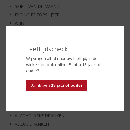
SPIRIT VAN DE MAAND
EXCLUSIEF TOPSLIJTER
WIJN
WHISKY
BIER
Leeftijdscheck
APERITIEF
GEDISTILLEERD OVERIG
Wij vragen altijd naar uw leeftijd, in de
winkels en ook online. Bent u 18 jaar of
SHOTJES
ouder?
KANT EN KLAAR
FRISDRANK
Ja, ik ben 18 jaar of ouder
GLASWERK
GESCHENKVERPAKKING
(RELATIE)GESCHENKEN
ALCOHOLVRIJE DRANKEN
VEGAN DRANKEN