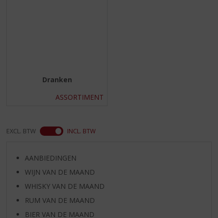
S
p
r
i
n
g
n
a
Dranken
a
r
ASSORTIMENT
d
e
n
EXCL. BTW
INCL. BTW
a
v
i
AANBIEDINGEN
g
WIJN VAN DE MAAND
a
t
WHISKY VAN DE MAAND
i
RUM VAN DE MAAND
e
BIER VAN DE MAAND