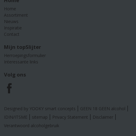
Home
Home
Assortiment
Nieuws
Inspiratie
Contact
Mijn topSlijter
Herroepingsformulier
Interessante links
Volg ons
F
a
Designed by YOOKY smart concepts
GEEN 18 GEEN alcohol
c
IDIN/ITSME
sitemap
Privacy Statement
Disclaimer
Verantwoord alcoholgebruik
e