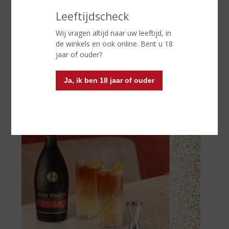
aangenaam mondgevoel en een zijdezachte textuur
Leeftijdscheck
Cocktail suggestie:
RÉMY GINGER
Wij vragen altijd naar uw leeftijd, in
50 ml Rémy Martin VSOP
de winkels en ook online. Bent u 18
Aanvullen met gemberbier
jaar of ouder?
Angostura Bitters
Citroenzest
Ja, ik ben 18 jaar of ouder