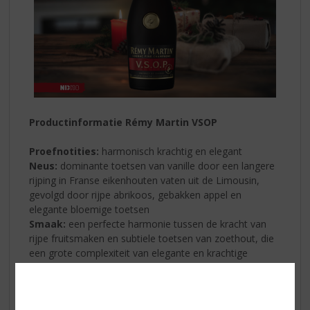
Productinformatie Rémy Martin VSOP
Proefnotities:
harmonisch krachtig en elegant
Neus:
dominante toetsen van vanille door een langere
rijping in Franse eikenhouten vaten uit de Limousin,
gevolgd door rijpe abrikoos, gebakken appel en
elegante bloemige toetsen
Smaak:
een perfecte harmonie tussen de kracht van
rijpe fruitsmaken en subtiele toetsen van zoethout, die
een grote complexiteit van elegante en krachtige
aroma’s biedt
Body:
goed uitgebalanceerd, gestructureerd en
gelaagd. Combineert de rondheid van rijp fruit met een